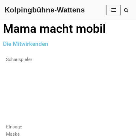
Kolpingbühne-Wattens
Zum
Inhalt
Mama macht mobil
springen
Die Mitwirkenden
Schauspieler
Einsage
Maske