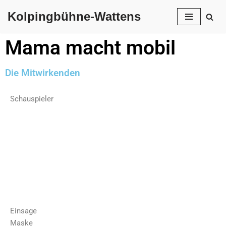
Kolpingbühne-Wattens
Skip
to
Mama macht mobil
content
Die Mitwirkenden
Schauspieler
Einsage
Maske